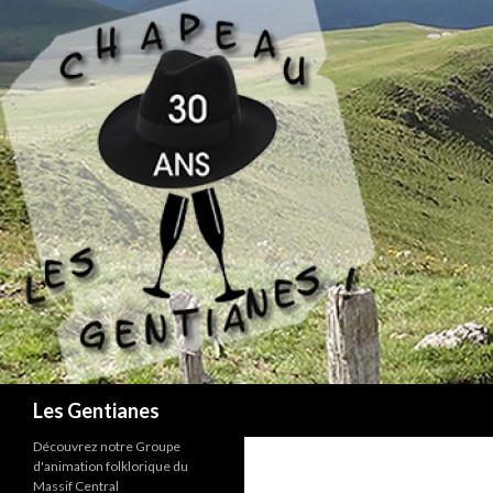
Recherche
Les Gentianes
Découvrez notre Groupe
d'animation folklorique du
Massif Central