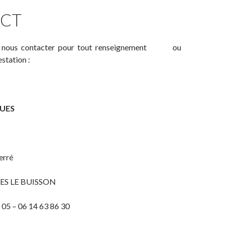
CT
 à nous contacter pour tout renseignement ou
station :
QUES
erré
ES LE BUISSON
2 05 – 06 14 63 86 30