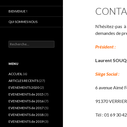
CONTA
BIENVENUE !
QUI SOMMES NOUS
N’hésitez-pas
demandes de pre
R
Président :
e
c
h
Laurent SOU
e
MENU
r
Siège Social :
c
ACCUEIL
(6)
h
ARTICLES RECENTS
(27)
e
6 avenue Aimé F
EVENEMENTS 2020
(2)
r
EVENEMENTS de 2015
(7)
:
91370 VERRIER
EVENEMENTS de 2016
(7)
EVENEMENTS de 2017
(5)
Tél : 01 69 30 4
EVENEMENTS de 2018
(3)
EVENEMENTS de 2019
(3)