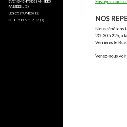
Envoyez-nous u
EVENEMENTS DES ANNEES
PASSEES…
(3)
LES COSTUMES
(12)
NOS REPE
METEO DES CEPES !
(1)
Nous répétons to
20h30 à 22h, à l
Verrières le Buis
Venez-nous voir 