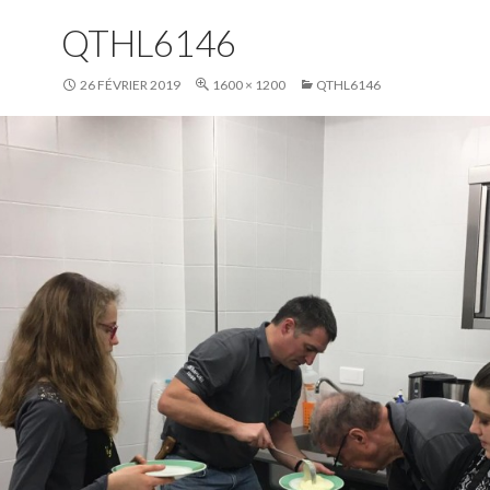
QTHL6146
26 FÉVRIER 2019
1600 × 1200
QTHL6146