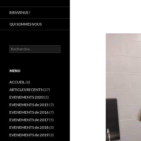
BIENVENUE !
QUI SOMMES NOUS
R
e
c
h
e
MENU
r
c
ACCUEIL
(6)
h
ARTICLES RECENTS
(27)
e
EVENEMENTS 2020
(2)
r
EVENEMENTS de 2015
(7)
:
EVENEMENTS de 2016
(7)
EVENEMENTS de 2017
(5)
EVENEMENTS de 2018
(3)
EVENEMENTS de 2019
(3)