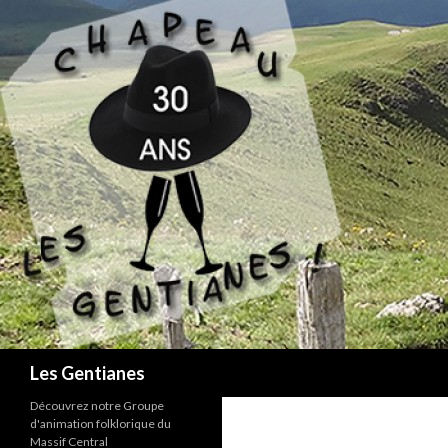
Recherche
Les Gentianes
Découvrez notre Groupe
d'animation folklorique du
Massif Central