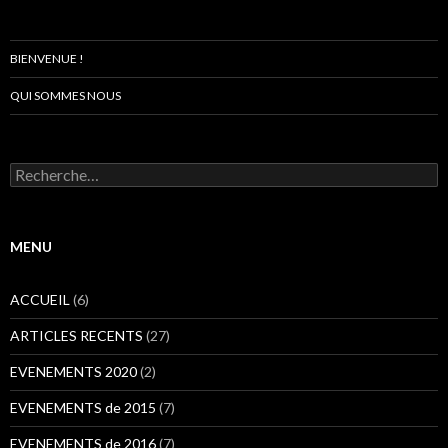
BIENVENUE !
QUI SOMMES NOUS
R
e
c
h
e
MENU
r
c
h
ACCUEIL
(6)
e
r
ARTICLES RECENTS
(27)
:
EVENEMENTS 2020
(2)
EVENEMENTS de 2015
(7)
EVENEMENTS de 2016
(7)