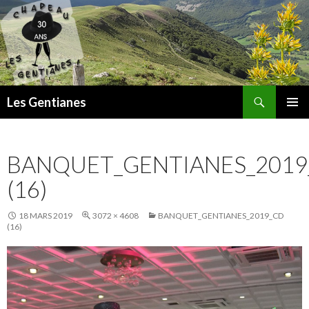
Recherche
Les Gentianes
ALLER
MENU
AU
PRINCI
CONTENU
BANQUET_GENTIANES_2019
(16)
18 MARS 2019
3072 × 4608
BANQUET_GENTIANES_2019_CD
(16)