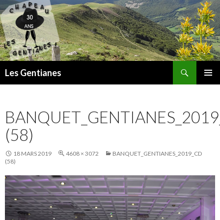
Recherche
Les Gentianes
ALLER
MENU
AU
PRINCI
CONTENU
BANQUET_GENTIANES_2019
(58)
18 MARS 2019
4608 × 3072
BANQUET_GENTIANES_2019_CD
(58)