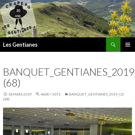
Recherche
Les Gentianes
ALLER
MENU
AU
PRINCI
CONTENU
BANQUET_GENTIANES_2019
(68)
18 MARS 2019
4608 × 3072
BANQUET_GENTIANES_2019_CD
(68)