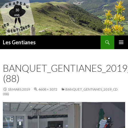
Recherche
Les Gentianes
ALLER
MENU
AU
PRINCI
CONTENU
BANQUET_GENTIANES_2019
(88)
18 MARS 2019
4608 × 3072
BANQUET_GENTIANES_2019_CD
(88)