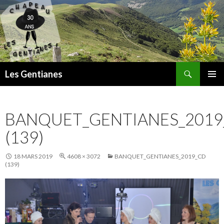
Recherche
Les Gentianes
ALLER
MENU
AU
PRINCI
CONTENU
BANQUET_GENTIANES_2019
(139)
18 MARS 2019
4608 × 3072
BANQUET_GENTIANES_2019_CD
(139)