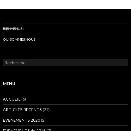
BIENVENUE !
QUI SOMMES NOUS
R
e
c
h
e
MENU
r
c
h
ACCUEIL
(6)
e
r
ARTICLES RECENTS
(27)
:
EVENEMENTS 2020
(2)
EVENEMENTS de 2015
(7)