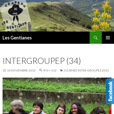
Recherche
Les Gentianes
ALLER
MENU
AU
PRINCI
CONTENU
INTERGROUPEP (34)
10 NOVEMBRE 2015
470 × 313
JOURNÉE INTER-GROUPES 2015