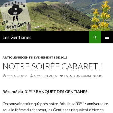
Recherche
Les Gentianes
ALLER
MENU
AU
PRINCI
CONTENU
ARTICLES RECENTS
,
EVENEMENTS DE 2019
NOTRE SOIRÉE CABARET !
18 MARS 2019
ADMGENTIANES
LAISSER UN COMMENTAIRE
ème
Résumé du 31
BANQUET DES GENTIANES
ème
On pouvait croire qu’après notre fabuleux 30
anniversaire
sous le thème du chapeau, les Gentianes risquaient d’être en