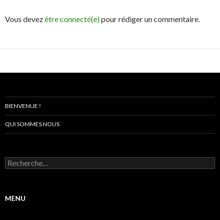
Vous devez
être connecté(e)
pour rédiger un commentaire.
BIENVENUE !
QUI SOMMES NOUS
R
e
c
h
e
MENU
r
c