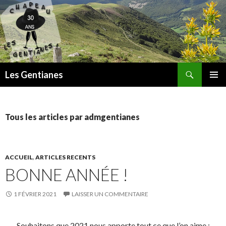
Recherche
Les Gentianes
ALLER
MENU
AU
PRINCI
CONTENU
Tous les articles par admgentianes
ACCUEIL
,
ARTICLES RECENTS
BONNE ANNÉE !
1 FÉVRIER 2021
LAISSER UN COMMENTAIRE
Souhaitons que 2021 nous apporte tout ce que l’on aime :